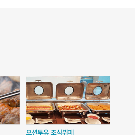
오션투유 조식뷔페