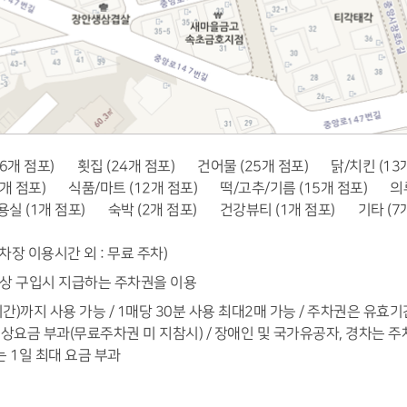
26개 점포)
횟집 (24개 점포)
건어물 (25개 점포)
닭/치킨 (13
5개 점포)
식품/마트 (12개 점포)
떡/고추/기름 (15개 점포)
의
실 (1개 점포)
숙박 (2개 점포)
건강뷰티 (1개 점포)
기타 (7
(주차장 이용시간 외 : 무료 주차)
이상 구입시 지급하는 주차권을 이용
시간)까지 사용 가능 / 1매당 30분 사용 최대2매 가능 / 주차권은 유효
요금 부과(무료주차권 미 지참시) / 장애인 및 국가유공자, 경차는 주
는 1일 최대 요금 부과