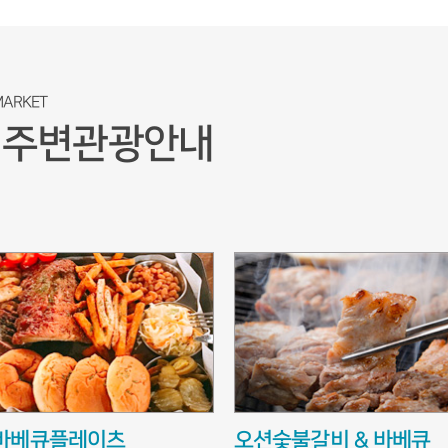
MARKET
주변관광안내
어
바베큐플레이츠
오션숯불갈비 & 바베큐