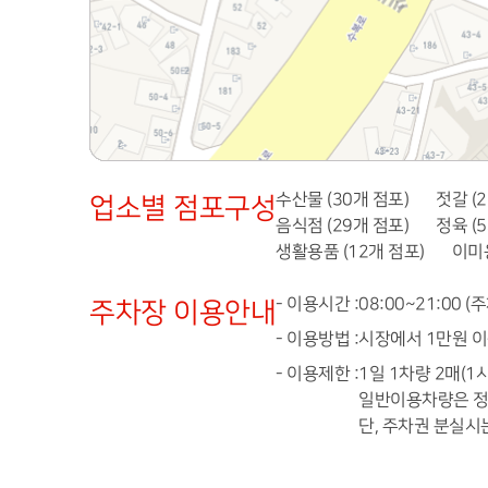
수산물 (30개 점포)
젓갈 (
업소별 점포구성
음식점 (29개 점포)
정육 (
생활용품 (12개 점포)
이미용
- 이용시간 :
08:00~21:00 
주차장 이용안내
- 이용방법 :
시장에서 1만원 
- 이용제한 :
1일 1차량 2매(1
일반이용차량은 정상
단, 주차권 분실시