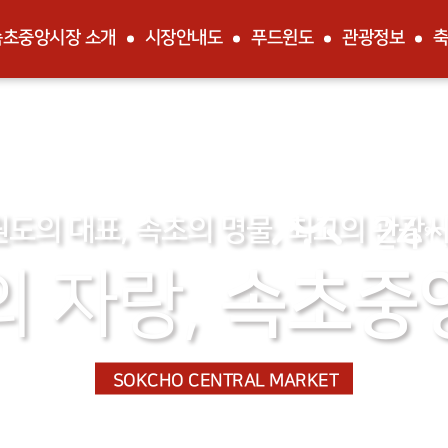
속초중앙시장 소개
시장안내도
푸드윈도
관광정보
축
2026.08.
속초의 오
24
도의 대표, 속초의 명물, 최고의 관광시
℃
속초중
 자랑,
SOKCHO
CENTRAL MARKET
동해안의 싱싱한 수산물과 특산물로 넘쳐납니다