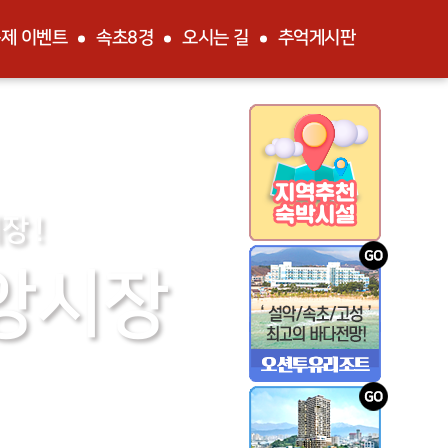
제 이벤트
속초8경
오시는 길
추억게시판
07 (금)
늘 ▷
맑음
장 !
앙시장
.