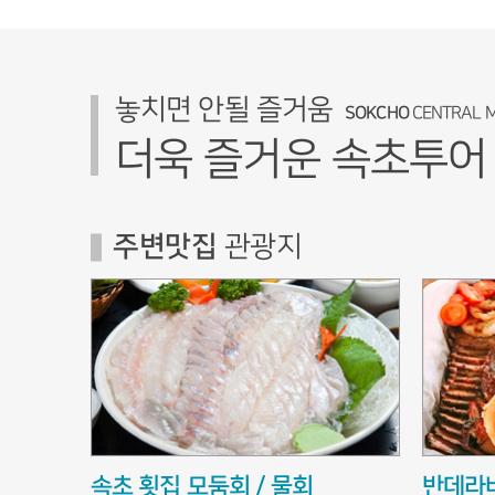
놓치면 안될 즐거움
SOKCHO
CENTRAL 
더욱 즐거운 속초투
주변맛집
관광지
속초 횟집 모둠회 / 물회
반데라